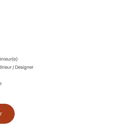
énieur(e)
érieur / Designer
e
r