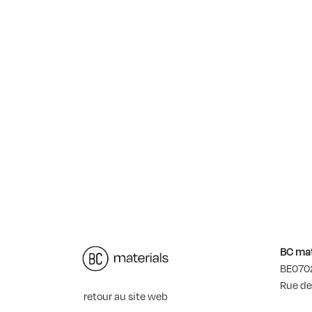
BC mat
BE070
Rue de
retour au site web