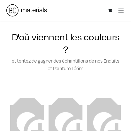
Se rendre au contenu
D'où viennent les couleurs
?
et tentez de gagner des échantillons de nos Enduits
et Peinture Léém